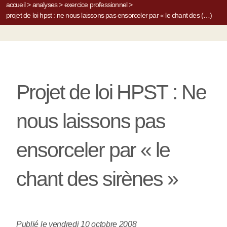
accueil
>
analyses
>
exercice professionnel
>
projet de loi hpst : ne nous laissons pas ensorceler par « le chant des (…)
Projet de loi HPST : Ne
nous laissons pas
ensorceler par « le
chant des sirènes »
Publié le vendredi 10 octobre 2008