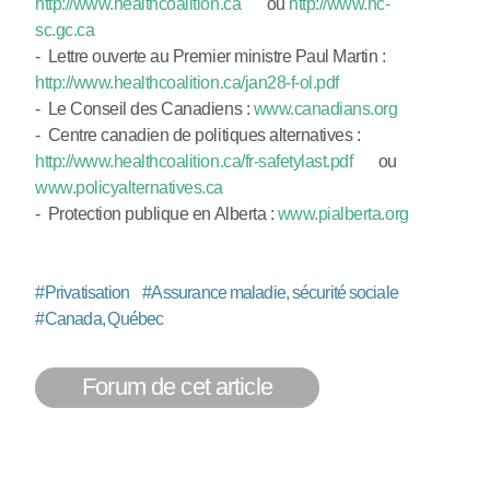
http://www.healthcoalition.ca
ou
http://www.hc-
sc.gc.ca
- Lettre ouverte au Premier ministre Paul Martin :
http://www.healthcoalition.ca/jan28-f-ol.pdf
- Le Conseil des Canadiens :
www.canadians.org
- Centre canadien de politiques alternatives :
http://www.healthcoalition.ca/fr-safetylast.pdf
ou
www.policyalternatives.ca
- Protection publique en Alberta :
www.pialberta.org
#
Privatisation
#
Assurance maladie, sécurité sociale
#
Canada, Québec
Forum de cet article