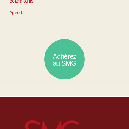
Boîte à outils
Agenda
Adhérez
au SMG