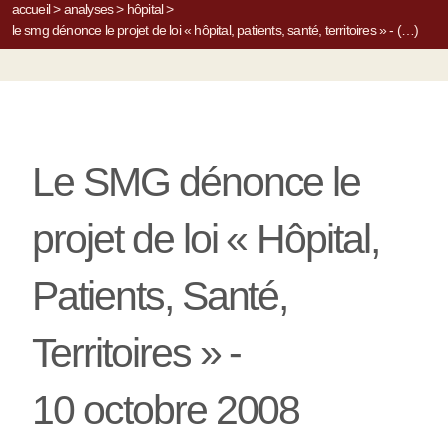
accueil
>
analyses
>
hôpital
>
le smg dénonce le projet de loi « hôpital, patients, santé, territoires » - (…)
Le SMG dénonce le
projet de loi « Hôpital,
Patients, Santé,
Territoires » -
10 octobre 2008