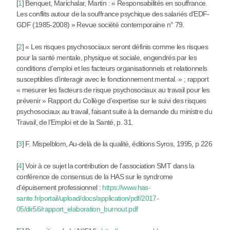
[
1
]
Benquet, Marichalar, Martin : « Responsabilités en souffrance.
Les conflits autour de la souffrance psychique des salariés d’EDF-
GDF (1985-2008) » Revue société contemporaine n° 79.
[
2
]
« Les risques psychosociaux seront définis comme les risques
pour la santé mentale, physique et sociale, engendrés par les
conditions d’emploi et les facteurs organisationnels et relationnels
susceptibles d’interagir avec le fonctionnement mental. » ; rapport
« mesurer les facteurs de risque psychosociaux au travail pour les
prévenir » Rapport du Collège d’expertise sur le suivi des risques
psychosociaux au travail, faisant suite à la demande du ministre du
Travail, de l’Emploi et de la Santé, p. 31.
[
3
]
F. Mispelblom, Au-delà de la qualité, éditions Syros, 1995, p 226
[
4
]
Voir à ce sujet la contribution de l’association SMT dans la
conférence de consensus de la HAS sur le syndrome
d’épuisement professionnel :
https://www.has-
sante.fr/portail/upload/docs/application/pdf/2017-
05/dir56/rapport_elaboration_burnout.pdf