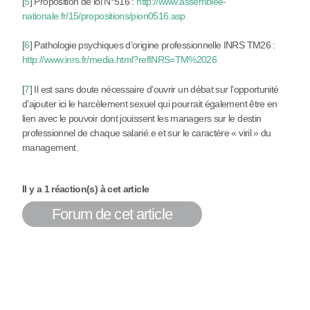
[
5
]
Proposition de loi N°516 :
http://www.assemblee-
nationale.fr/15/propositions/pion0516.asp
[
6
]
Pathologie psychiques d’origine professionnelle INRS TM26 :
http://www.inrs.fr/media.html?refINRS=TM%2026
[
7
]
Il est sans doute nécessaire d’ouvrir un débat sur l’opportunité
d’ajouter ici le harcèlement sexuel qui pourrait également être en
lien avec le pouvoir dont jouissent les managers sur le destin
professionnel de chaque salarié.e et sur le caractère « viril » du
management.
Il y a 1 réaction(s) à cet article
Forum de cet article