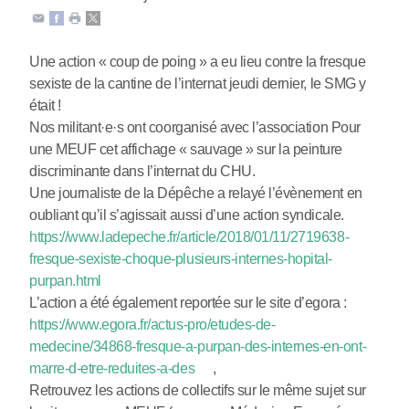
Une action « coup de poing » a eu lieu contre la fresque
sexiste de la cantine de l’internat jeudi dernier, le SMG y
était !
Nos militant
·
e
·
s ont coorganisé avec l’association Pour
une MEUF cet affichage « sauvage » sur la peinture
discriminante dans l’internat du CHU.
Une journaliste de la Dépêche a relayé l’évènement en
oubliant qu’il s’agissait aussi d’une action syndicale.
https://www.ladepeche.fr/article/2018/01/11/2719638-
fresque-sexiste-choque-plusieurs-internes-hopital-
purpan.html
L’action a été également reportée sur le site d’egora :
https://www.egora.fr/actus-pro/etudes-de-
medecine/34868-fresque-a-purpan-des-internes-en-ont-
marre-d-etre-reduites-a-des
,
Retrouvez les actions de collectifs sur le même sujet sur