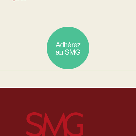
Adhérez
au SMG