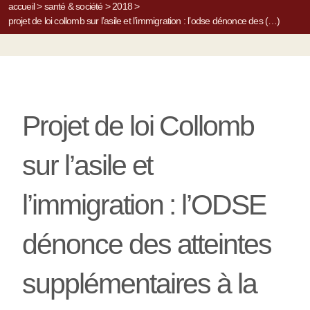
accueil
>
santé & société
>
2018
>
projet de loi collomb sur l’asile et l’immigration : l’odse dénonce des (…)
Projet de loi Collomb
sur l’asile et
l’immigration : l’ODSE
dénonce des atteintes
supplémentaires à la