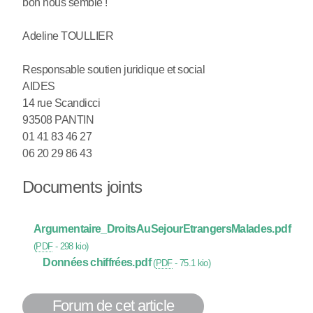
bon nous semble !
Adeline TOULLIER
Responsable soutien juridique et social
AIDES
14 rue Scandicci
93508 PANTIN
01 41 83 46 27
06 20 29 86 43
Documents joints
Argumentaire_DroitsAuSejourEtrangersMalades.pdf
(
PDF
-
298 kio
)
Données chiffrées.pdf
(
PDF
-
75.1 kio
)
Forum de cet article