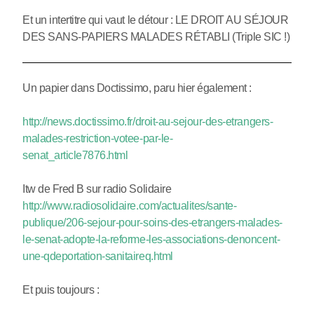
Et un intertitre qui vaut le détour : LE DROIT AU SÉJOUR
DES SANS-PAPIERS MALADES RÉTABLI (Triple SIC !)
Un papier dans Doctissimo, paru hier également :
http://news.doctissimo.fr/droit-au-sejour-des-etrangers-
malades-restriction-votee-par-le-
senat_article7876.html
Itw de Fred B sur radio Solidaire
http://www.radiosolidaire.com/actualites/sante-
publique/206-sejour-pour-soins-des-etrangers-malades-
le-senat-adopte-la-reforme-les-associations-denoncent-
une-qdeportation-sanitaireq.html
Et puis toujours :