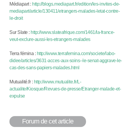
Médiapart :
http://blogs.mediapart.fr/edition/les-invites-de-
mediapart/article/130411/etrangers-malades-letat-contre-
le-droit
Sur Slate :
http://www.slateafrique.com/1461/la-france-
veut-exclure-aussi-les-etrangers-malades
Terra fémina :
http://www.terrafemina.com/societe/labo-
didee/articles/3631-acces-aux-soins--le-senat-aggrave-le-
cas-des-sans-papiers-malades.html
Mutualité.fr :
http://www.mutualite.fr/L-
actualite/Kiosque/Revues-de-presse/Etranger-malade-et-
expulse
Forum de cet article