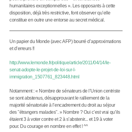
humanitaires exceptionnelles ». Les opposants à cette
disposition, déjà très restrictive, font observer qu’elle
constitue en outre une entorse au secret médical.
Un papier du Monde (avec AFP) bourré d’approximations
et d’erreurs !!
http://www.lemonde.fr/politique/article/2011/04/14/le-
senat-adopte-le-projet-de-loi-sur-l-
immigration_1507761_823448.html
Notamment : « Nombre de sénateurs de l’Union centriste
se sont abstenus, désapprouvant le ralliement de la
majorité sénatoriale à l’encadrement du droit au séjour
des "étrangers malades". » Nombre ? Oui c’est vrai qu’ils
étaient 3 à voter contre et 2 à s’abstenir... et 19 à voter
pour. Du courage en nombre en effet ! ^^