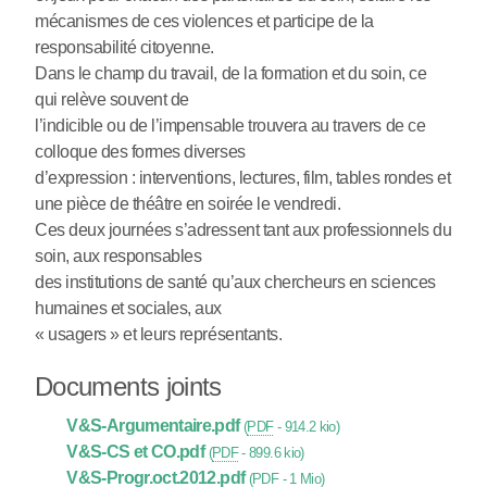
mécanismes de ces violences et participe de la
responsabilité citoyenne.
Dans le champ du travail, de la formation et du soin, ce
qui relève souvent de
l’indicible ou de l’impensable trouvera au travers de ce
colloque des formes diverses
d’expression : interventions, lectures, film, tables rondes et
une pièce de théâtre en soirée le vendredi.
Ces deux journées s’adressent tant aux professionnels du
soin, aux responsables
des institutions de santé qu’aux chercheurs en sciences
humaines et sociales, aux
« usagers » et leurs représentants.
Documents joints
V&S-Argumentaire.pdf
(
PDF
-
914.2 kio
)
V&S-CS et CO.pdf
(
PDF
-
899.6 kio
)
V&S-Progr.oct.2012.pdf
(
PDF
-
1 Mio
)