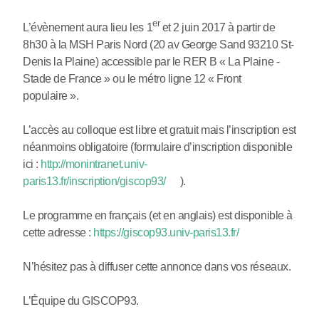
er
L’évènement aura lieu les 1
et 2 juin 2017 à partir de
8h30 à la MSH Paris Nord (20 av George Sand 93210 St-
Denis la Plaine) accessible par le RER B « La Plaine -
Stade de France » ou le métro ligne 12 « Front
populaire ».
L’accès au colloque est libre et gratuit mais l’inscription est
néanmoins obligatoire (formulaire d’inscription disponible
ici :
http://monintranet.univ-
paris13.fr/inscription/giscop93/
).
Le programme en français (et en anglais) est disponible à
cette adresse :
https://giscop93.univ-paris13.fr/
N’hésitez pas à diffuser cette annonce dans vos réseaux.
L’Équipe du GISCOP93.