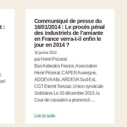
Communiqué de presse du
t :
16/01/2014 : Le procès pénal
des industriels de l’amiante
en France verra-t-il enfin le
jour en 2014 ?
16 janvier 2014
par Henri Pezerat
Ban Asbestos France, Association
Henri Pézerat, CAPER Auvergne,
,
ADDEVA Albi, ARDEVA Sud-Est,
pel
CGT Eternit Terssac, Union syndicale
Solidaires Le 10 décembre 2013, la
Cour de cassation a prononcé …
Lire la suite