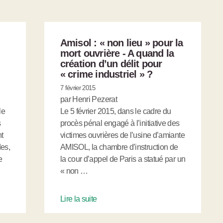
Amisol : « non lieu » pour la
mort ouvrière - A quand la
création d’un délit pour
« crime industriel » ?
7 février 2015
par Henri Pezerat
le
Le 5 février 2015, dans le cadre du
s
procès pénal engagé à l’initiative des
nt
victimes ouvrières de l’usine d’amiante
des,
AMISOL, la chambre d’instruction de
e
la cour d’appel de Paris a statué par un
« non …
Lire la suite