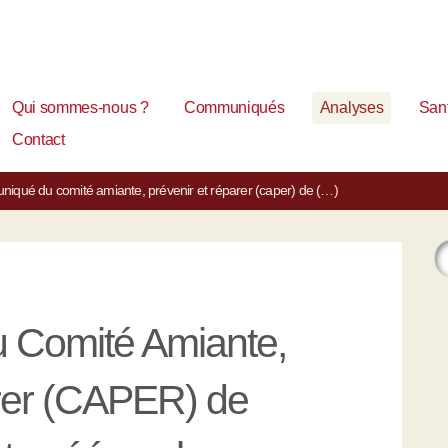
Qui sommes-nous ?
Communiqués
Analyses
Sant
Contact
iqué du comité amiante, prévenir et réparer (caper) de (…)
Comité Amiante,
arer (CAPER) de