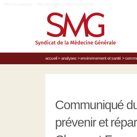
|
Aller à la navigation
Aller au contenu
Aller à la recherche
accueil
>
analyses
>
environnement et santé
>
commun
Communiqué du 
prévenir et rép