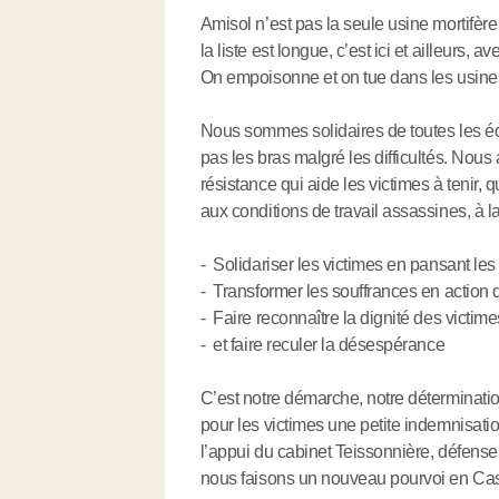
Amisol n’est pas la seule usine mortifère 
la liste est longue, c’est ici et ailleurs, 
On empoisonne et on tue dans les usine
Nous sommes solidaires de toutes les équ
pas les bras malgré les difficultés. Nous
résistance qui aide les victimes à tenir, 
aux conditions de travail assassines, à l
- Solidariser les victimes en pansant les
- Transformer les souffrances en action 
- Faire reconnaître la dignité des victime
- et faire reculer la désespérance
C’est notre démarche, notre déterminati
pour les victimes une petite indemnisation
l’appui du cabinet Teissonnière, défense
nous faisons un nouveau pourvoi en Cas