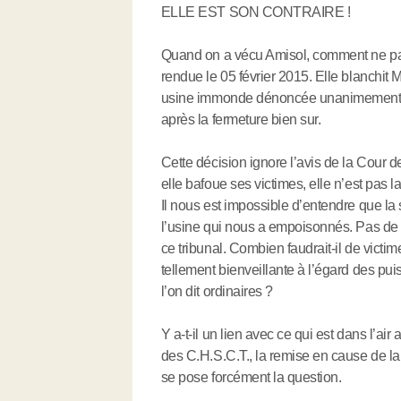
ELLE EST SON CONTRAIRE !
Quand on a vécu Amisol, comment ne pas 
rendue le 05 février 2015. Elle blanchit M
usine immonde dénoncée unanimement, y
après la fermeture bien sur.
Cette décision ignore l’avis de la Cour de
elle bafoue ses victimes, elle n’est pas la 
Il nous est impossible d’entendre que la s
l’usine qui nous a empoisonnés. Pas de c
ce tribunal. Combien faudrait-il de victime
tellement bienveillante à l’égard des pui
l’on dit ordinaires ?
Y a-t-il un lien avec ce qui est dans l’ai
des C.H.S.C.T., la remise en cause de la m
se pose forcément la question.