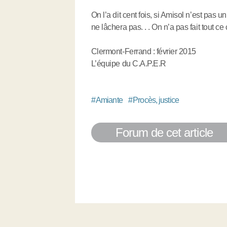
On l’a dit cent fois, si Amisol n’est pas un
ne lâchera pas. . . On n’a pas fait tout ce
Clermont-Ferrand : février 2015
L’équipe du C.A.P.E.R
#
Amiante
#
Procès, justice
Forum de cet article