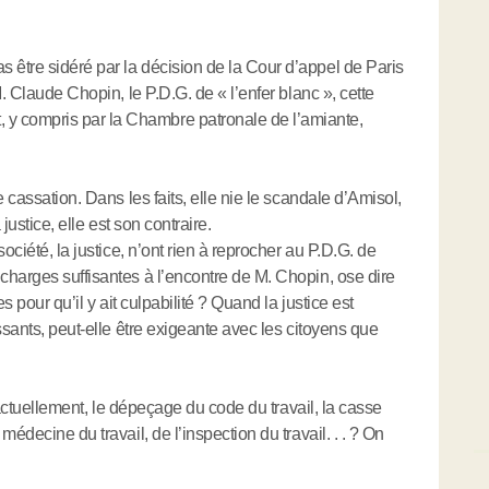
être sidéré par la décision de la Cour d’appel de Paris
. Claude Chopin, le P.D.G. de « l’enfer blanc », cette
 compris par la Chambre patronale de l’amiante,
 cassation. Dans les faits, elle nie le scandale d’Amisol,
justice, elle est son contraire.
ociété, la justice, n’ont rien à reprocher au P.D.G. de
harges suffisantes à l’encontre de M. Chopin, ose dire
s pour qu’il y ait culpabilité ? Quand la justice est
ssants, peut-elle être exigeante avec les citoyens que
r actuellement, le dépeçage du code du travail, la casse
édecine du travail, de l’inspection du travail. . . ? On