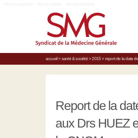
|
Aller à la navigation
Aller au contenu
Aller à la recherche
accueil
>
santé & société
>
2015
>
report de la date d
Report de la dat
aux Drs HUEZ 