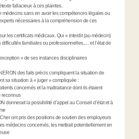
texte fallacieux à ces plaintes.
de médecins sans en avoir les compétences légales ou
experts nécessaires à la compréhension de ces
ur les certificats médicaux. Qui « interdit (au médecin)
 difficultés familiales ou professionnelles,… et l’état de
exception » de ses instances disciplinaires
ERON des faits précis compliquent la situation de
ent sa situation à « juger » compliquée :
tients concernés et la maltraitance dont ils étaient
té reconnus
nnerait la possibilité d’appel au Conseil d’état et à
mme
t Cher ont pris des positions de soutien des employeurs
 les médecins concernés, les mettrait potentiellement en
ieuse