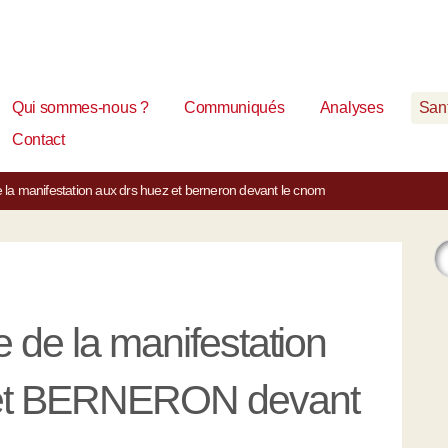
Qui sommes-nous ?
Communiqués
Analyses
Sant
Contact
e la manifestation aux drs huez et berneron devant le cnom
e de la manifestation
et BERNERON devant