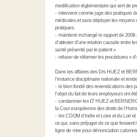
modification réglementaire qui sert de pré
- intervenir comme juge des pratiques 
médicales et sans déployer les moyens 
pratiques.
- maintenir inchangé le rapport de 2006 s
d’attester d’une relation causale entre les
santé présenté par le patient »
- refuser de réformer les procédures « d’
Dans les affaires des Drs HUEZ et BERN
l’instance disciplinaire nationale et rend
- le bien fondé des revendications des pa
l’objet du fait de leurs employeurs ont é
r
- condamner les D
HUEZ et BERNERON do
la Cour européenne des droits de l’Ho
- les CDOM d’Indre et Loire et du Loir e
ce qui, sans préjuger de ce que feraient
ligne de mire pour dénonciation calomn