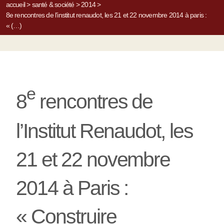
accueil
>
santé & société
>
2014
>
8e rencontres de l’institut renaudot, les 21 et 22 novembre 2014 à paris :
« (…)
e
8
rencontres de
l’Institut Renaudot, les
21 et 22 novembre
2014 à Paris :
« Construire