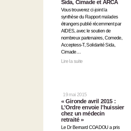
Sida, Cimade et ARCA
Vous trouverez ci-joint la
synthèse du Rapport malades
étrangers publié récemment par
AIDES, avec le soutien de
nombreux partenaires, Comede,
Acceptess-T, Solidarité Sida,
Cimade…
Lire la suite
19 mai 2015
« Gironde avril 2015 :
L’Ordre envoie l’huissier
chez un médecin
retraité »
Le Dr Bernard COADOU a pris