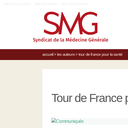
|
Aller à la navigation
Aller au contenu
Aller à la recherche
accueil
>
les auteurs
>
tour de france pour la santé
Tour de France p