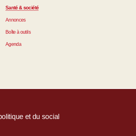
Santé & société
Annonces
Boîte à outils
Agenda
litique et du social