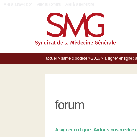
|
Aller à la navigation
Aller au contenu
Aller à la recherche
accueil
>
santé & société
>
2016
>
a signer en ligne :
forum
A signer en ligne : Aidons nos médecin