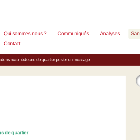
Qui sommes-nous ?
Communiqués
Analyses
Sant
Contact
 aidons nos médecins de quartier
poster un message
s de quartier