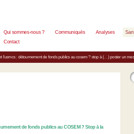
Qui sommes-nous ?
Communiqués
Analyses
Sant
Contact
 l’usmcs : détournement de fonds publics au cosem ? stop à (…)
poster un me
rnement de fonds publics au COSEM ? Stop à la