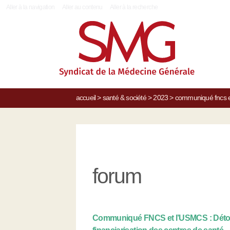
|
Aller à la navigation
Aller au contenu
Aller à la recherche
accueil
>
santé & société
>
2023
>
communiqué fncs et
forum
Communiqué FNCS et l’USMCS : Détou