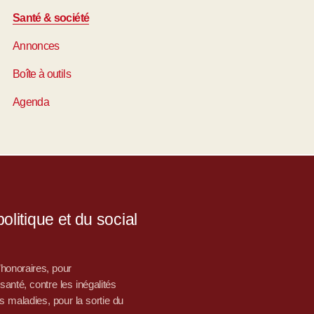
Santé & société
Annonces
Boîte à outils
Agenda
litique et du social
d’honoraires, pour
nté, contre les inégalités
s maladies, pour la sortie du