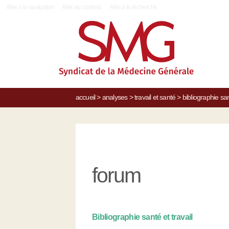
|
Aller à la navigation
Aller au contenu
Aller à la recherche
accueil
>
analyses
>
travail et santé
>
bibliographie san
forum
Bibliographie santé et travail