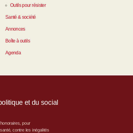
Outils pour résister
Santé & société
Annonces
Boîte à outils
Agenda
litique et du social
d’honoraires, pour
nté, contre les inégalités