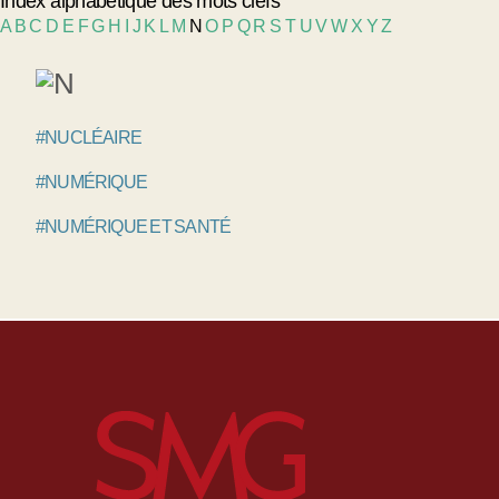
Index alphabétique des mots clefs
A
B
C
D
E
F
G
H
I
J
K
L
M
N
O
P
Q
R
S
T
U
V
W
X
Y
Z
#NUCLÉAIRE
#NUMÉRIQUE
#NUMÉRIQUE ET SANTÉ