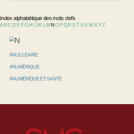
Index alphabétique des mots clefs
A
B
C
D
E
F
G
H
I
J
K
L
M
N
O
P
Q
R
S
T
U
V
W
X
Y
Z
#NUCLÉAIRE
#NUMÉRIQUE
#NUMÉRIQUE ET SANTÉ