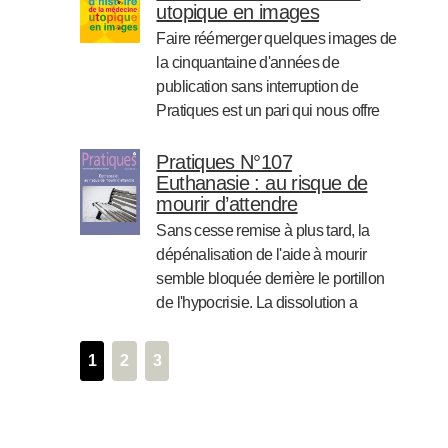
utopique en images
société qui vante (…)
Faire réémerger quelques images de
Lire la suite
la cinquantaine d'années de
publication sans interruption de
Pratiques est un pari qui nous offre
l'opportunité de rendre hommage aux
dessinateurs qui nous accompagnent
Pratiques N°107
Euthanasie : au risque de
de multiples façons depuis la création
mourir d’attendre
de la revue. Le « choix » ne (…)
Sans cesse remise à plus tard, la
Lire la suite
dépénalisation de l'aide à mourir
semble bloquée derrière le portillon
de l'hypocrisie. La dissolution a
interrompu un processus qui semblait
prometteur et qui avait le mérite de
1
2
3
permettre qu'on parle des conditions
de fins de vie souvent (…)
Lire la suite