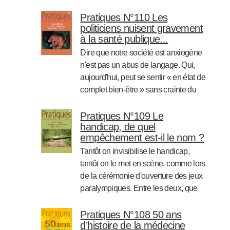
instrumentalisé des médecins, des
scientifiques et la plupart des médias
Pratiques N°110 Les
politiciens nuisent gravement
pour masquer leurs atermoiements.
à la santé publique...
Beaucoup se sont laissé (…)
Dire que notre société est anxiogène
Lire la suite
n'est pas un abus de langage. Qui,
aujourd'hui, peut se sentir « en état de
complet bien-être » sans crainte du
lendemain alors que les discours de
ceux qui nous gouvernent
Pratiques N°109 Le
handicap, de quel
instrumentalisent la peur comme
empêchement est-il le nom ?
moteur de leurs élucubrations ? (…)
Tantôt on invisibilise le handicap,
Lire la suite
tantôt on le met en scène, comme lors
de la cérémonie d'ouverture des jeux
paralympiques. Entre les deux, que
se passe-t-il ? D'abord, il convient de
déterminer ce que l'on met sous ce
Pratiques N°108 50 ans
d’histoire de la médecine
terme et en quoi il questionne notre