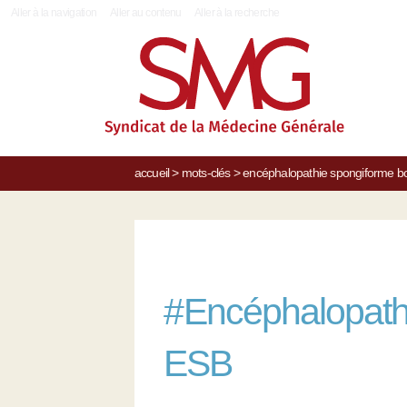
|
Aller à la navigation
Aller au contenu
Aller à la recherche
accueil
>
mots-clés
>
encéphalopathie spongiforme bo
#
Encéphalopathi
ESB