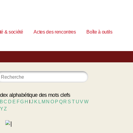
é & société
Actes des rencontres
Boîte à outils
ndex alphabétique des mots clefs
B
C
D
E
F
G
H
I
J
K
L
M
N
O
P
Q
R
S
T
U
V
W
Y
Z