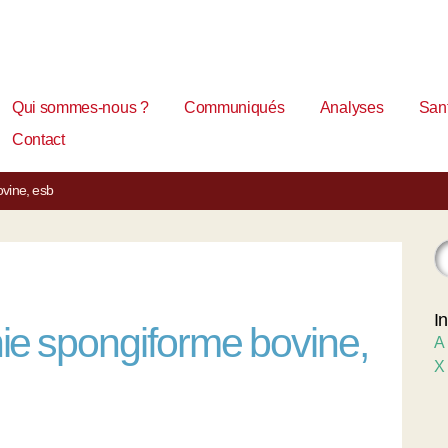
Qui sommes-nous ?
Communiqués
Analyses
Sant
Contact
vine, esb
I
e spongiforme bovine,
A
X