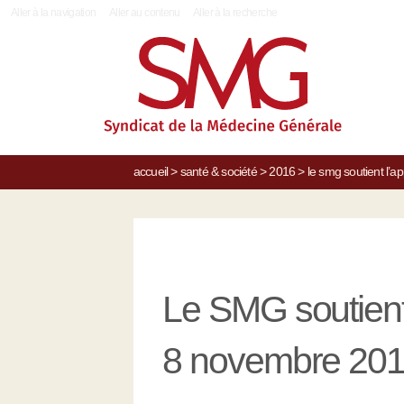
|
Aller à la navigation
Aller au contenu
Aller à la recherche
accueil
>
santé & société
>
2016
>
le smg soutient l’
Le SMG soutient 
8 novembre 20