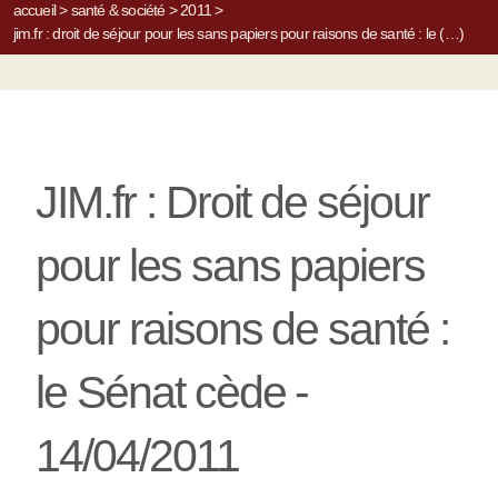
accueil
>
santé & société
>
2011
>
jim.fr : droit de séjour pour les sans papiers pour raisons de santé : le (…)
JIM.fr : Droit de séjour
pour les sans papiers
pour raisons de santé :
le Sénat cède -
14/04/2011