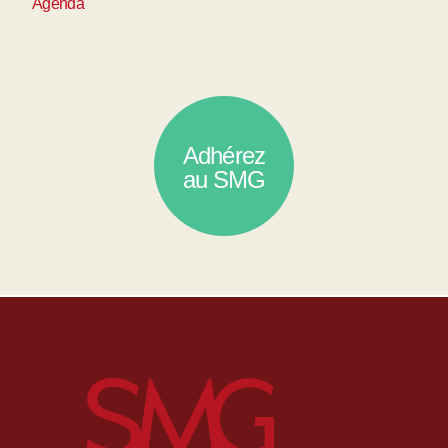
Agenda
Adhérez
au SMG