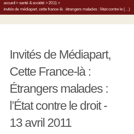
accueil
>
santé & société
>
2011
>
invités de médiapart, cette france-là : étrangers malades : l’état contre le (…)
Invités de Médiapart,
Cette France-là :
Étrangers malades :
l’État contre le droit -
13 avril 2011