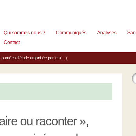
Qui sommes-nous ?
Communiqués
Analyses
Sant
Contact
 », journées d’étude organisée par les (…)
taire ou raconter »,