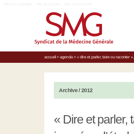
|
Aller à la navigation
Aller au contenu
Aller à la recherche
accueil
>
agenda
>
« dire et parler, taire ou raconter
Archive / 2012
« Dire et parler, 