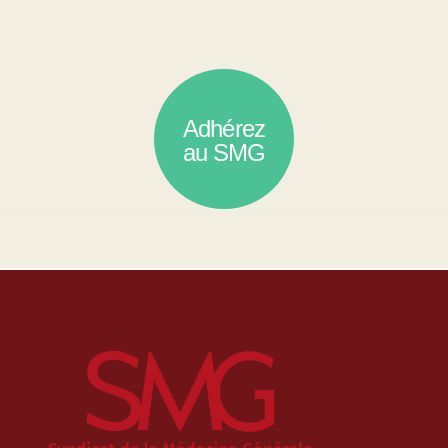
Adhérez
au SMG