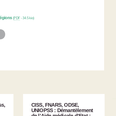
régions
(
PDF
-
34.5 kio
)
s,
CISS, FNARS, ODSE,
UNIOPSS : Démantèlement
de l’Aide médicale d’Etat :