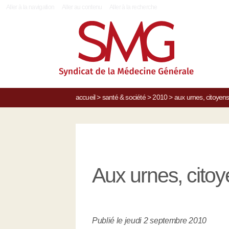
|
Aller à la navigation
Aller au contenu
Aller à la recherche
accueil
>
santé & société
>
2010
>
aux urnes, citoyens
Aux urnes, citoy
Publié le jeudi 2 septembre 2010