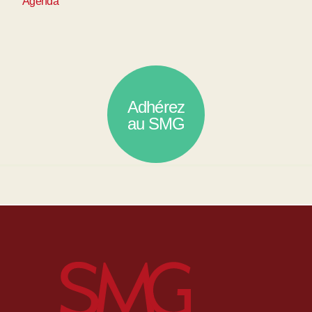
Agenda
Adhérez
au SMG