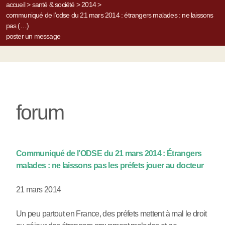
accueil
>
santé & société
>
2014
>
communiqué de l’odse du 21 mars 2014 : étrangers malades : ne laissons
pas (…)
poster un message
forum
Communiqué de l’ODSE du 21 mars 2014 : Étrangers
malades : ne laissons pas les préfets jouer au docteur
21 mars 2014
Un peu partout en France, des préfets mettent à mal le droit