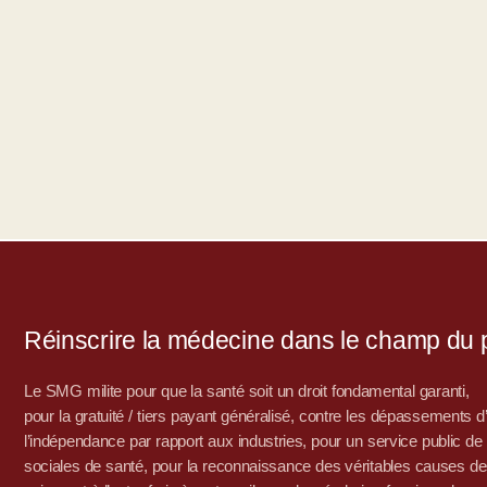
Réinscrire la médecine dans le champ du po
Le SMG milite pour que la santé soit un droit fondamental garanti,
pour la gratuité / tiers payant généralisé, contre les dépassements 
l’indépendance par rapport aux industries, pour un service public de sa
sociales de santé, pour la reconnaissance des véritables causes de