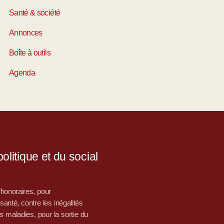
Santé & société
Annonces
Boîte à outils
Agenda
litique et du social
d’honoraires, pour
nté, contre les inégalités
s maladies, pour la sortie du