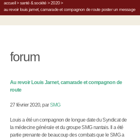
accueil
>
santé & société
>
2020
>
au revoir louis jarnet, camarade et compagnon de route
poster un message
forum
Au revoir Louis Jarnet, camarade et compagnon de
route
27 février 2020
,
par
SMG
Louis a été un compagnon de longue date du Syndicat de
la médecine générale et du groupe SMG nantais. Il a été
partie prenante de beaucoup des combats que le SMG a