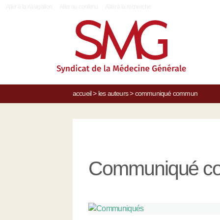
|
Aller à la navigation
Aller au contenu
Aller à la recherche
accueil
>
les auteurs
>
communiqué commun
Communiqué c