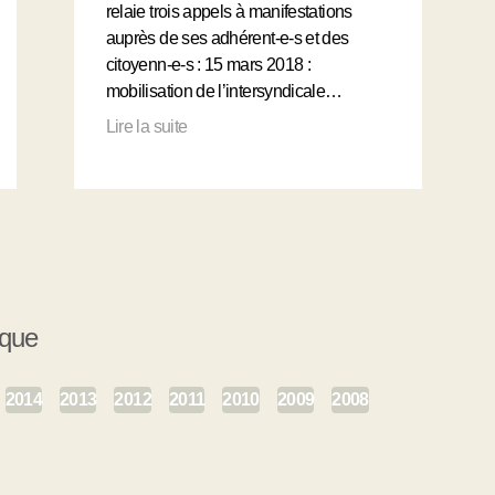
relaie trois appels à manifestations
auprès de ses adhérent-e-s et des
citoyenn-e-s : 15 mars 2018 :
mobilisation de l’intersyndicale…
Lire la suite
ique
2014
2013
2012
2011
2010
2009
2008