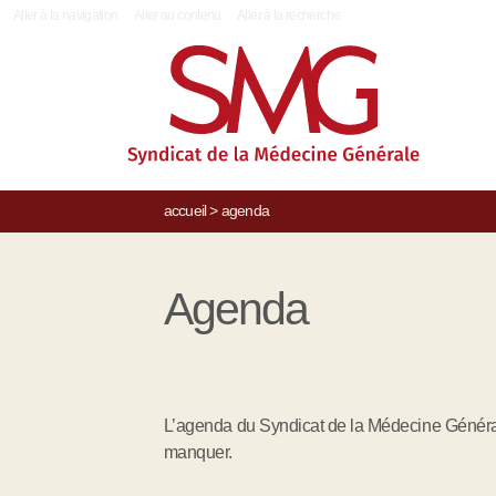
|
Aller à la navigation
Aller au contenu
Aller à la recherche
accueil
>
agenda
Agenda
L’agenda du Syndicat de la Médecine Générale,
manquer.