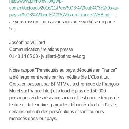
http://www.primolevi.org/wp-
content/uploads/2016/11/Pers%C3%A9cut%C3%A9s-au-
pays-d%C3%A9bout%C3%A9s-en-France-WEB.pdf
.
Je vous rassure, nous avons mis une synthèse en page
5...
Joséphine Vuillard
Communication / relations presse
01 43 14 85 03 - jvuillard@primolevi.org
Notre rapport "Persécutés au pays, déboutés en France"
a été largement repris par les médias (de L’Obs à La
Croix, en passant par BFMTV et la chronique de François
Morel sur France Inter) et a touché plus de 150 000
personnes via les réseaux sociaux. Il est encore temps de
le dire et de le redire : parmi les déboutés du droit d’asile,
certains ont subi des persécutions et sont toujours
menacés dans leur pays.