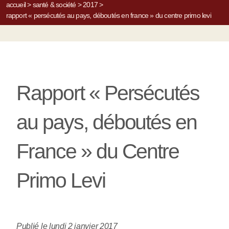
accueil
>
santé & société
>
2017
>
rapport « persécutés au pays, déboutés en france » du centre primo levi
Rapport « Persécutés
au pays, déboutés en
France » du Centre
Primo Levi
Publié le lundi 2 janvier 2017