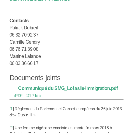
Contacts
Patrick Dubreil
06 32 70 92 37
Camille Gendry
06 76 71 39 08
Martine Lalande
06 03 36 66 17
Documents joints
Communiqué du SMG_Loi asile-immigration.pdf
(
PDF
-
241.7 kio
)
[
1
]
Règlement du Parlement et Conseil européens du 26 juin 2013
dit « Dublin III ».
[
2
]
Une femme nigériane enceinte est morte fin mars 2018 à