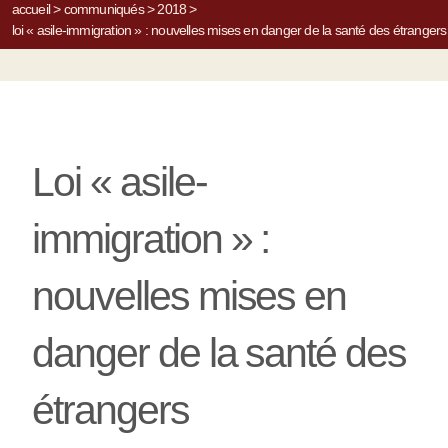
accueil
>
communiqués
>
2018
>
loi « asile-immigration » : nouvelles mises en danger de la santé des étrangers
Loi « asile-
immigration » :
nouvelles mises en
danger de la santé des
étrangers