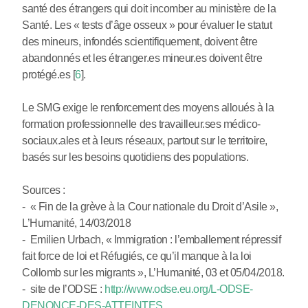
santé des étrangers qui doit incomber au ministère de la
Santé. Les « tests d’âge osseux » pour évaluer le statut
des mineurs, infondés scientifiquement, doivent être
abandonnés et les étranger.es mineur.es doivent être
protégé.es
[
6
]
.
Le SMG exige le renforcement des moyens alloués à la
formation professionnelle des travailleur.ses médico-
sociaux.ales et à leurs réseaux, partout sur le territoire,
basés sur les besoins quotidiens des populations.
Sources :
- « Fin de la grève à la Cour nationale du Droit d’Asile »,
L’Humanité, 14/03/2018
- Emilien Urbach, « Immigration : l’emballement répressif
fait force de loi et Réfugiés, ce qu’il manque à la loi
Collomb sur les migrants », L’Humanité, 03 et 05/04/2018.
- site de l’ODSE :
http://www.odse.eu.org/L-ODSE-
DENONCE-DES-ATTEINTES