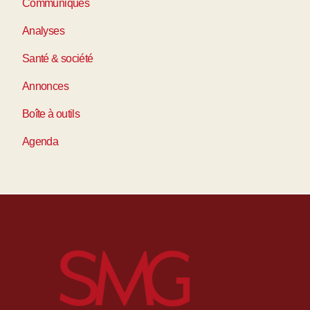
Communiqués
Analyses
Santé & société
Annonces
Boîte à outils
Agenda