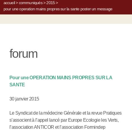
accueil
>
communiqués
>
2015
>
pour une operation mains propres sur la sante
poster un message
forum
Pour une OPERATION MAINS PROPRES SUR LA
SANTE
30 janvier 2015
Le Syndicat de la médecine Générale et la revue Pratiques
s’associent à l’appel lancé par Europe Ecologie les Verts,
l’association ANTICOR et l’association Formindep