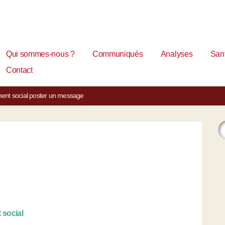
Qui sommes-nous ?
Communiqués
Analyses
Sant
Contact
ent social
poster un message
 social