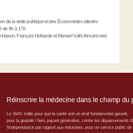
itoyen de la dette publique et des Économistes atterrés
té de 9h à 17h
 le klaxon, François Hollande et Manuel Valls foncent vers
Réinscrire la médecine dans le champ du po
Le SMG milite pour que la santé soit un droit fondamental garanti,
pour la gratuité / tiers payant généralisé, contre les dépassements 
l’indépendance par rapport aux industries, pour un service public de sa