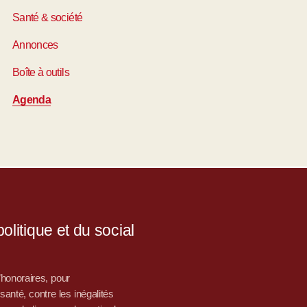
Santé & société
Annonces
Boîte à outils
Agenda
litique et du social
d’honoraires, pour
nté, contre les inégalités