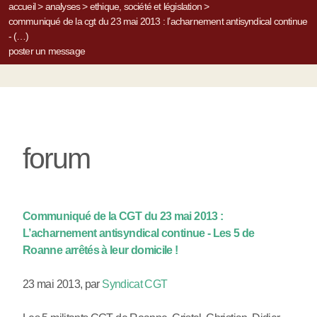
accueil
>
analyses
>
ethique, société et législation
>
communiqué de la cgt du 23 mai 2013 : l’acharnement antisyndical continue
- (…)
poster un message
forum
Communiqué de la CGT du 23 mai 2013 :
L’acharnement antisyndical continue - Les 5 de
Roanne arrêtés à leur domicile !
23 mai 2013
,
par
Syndicat CGT