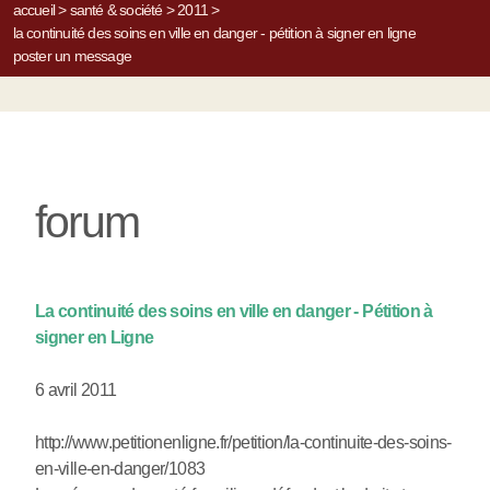
accueil
>
santé & société
>
2011
>
la continuité des soins en ville en danger - pétition à signer en ligne
poster un message
forum
La continuité des soins en ville en danger - Pétition à
signer en Ligne
6 avril 2011
http://www.petitionenligne.fr/petition/la-continuite-des-soins-
en-ville-en-danger/1083