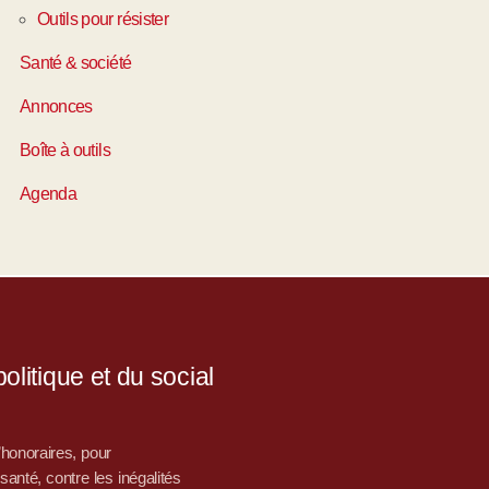
Outils pour résister
Santé & société
Annonces
Boîte à outils
Agenda
litique et du social
d’honoraires, pour
nté, contre les inégalités