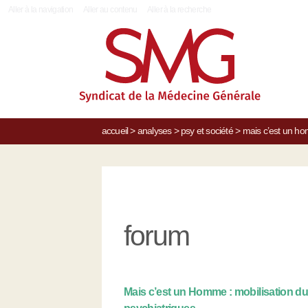
|
Aller à la navigation
Aller au contenu
Aller à la recherche
accueil
>
analyses
>
psy et société
>
mais c’est un hom
forum
Mais c’est un Homme : mobilisation du 1