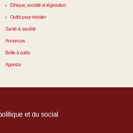
Ethique, société et législation
Outils pour résister
Santé & société
Annonces
Boîte à outils
Agenda
litique et du social