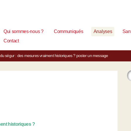
Qui sommes-nous ?
Communiqués
Analyses
Sant
Contact
du ségur : des mesures vraiment historiques ?
poster un message
ent historiques ?