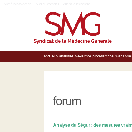
|
Aller à la navigation
Aller au contenu
Aller à la recherche
accueil
>
analyses
>
exercice professionnel
>
analyse 
forum
Analyse du Ségur : des mesures vraim