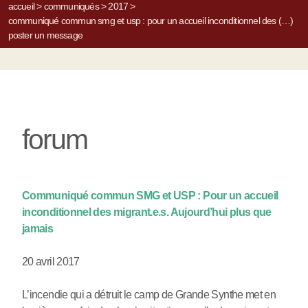
accueil
>
communiqués
>
2017
>
communiqué commun smg et usp : pour un accueil inconditionnel des (…)
poster un message
forum
Communiqué commun SMG et USP : Pour un accueil
inconditionnel des migrant.e.s. Aujourd’hui plus que
jamais
20 avril 2017
L’incendie qui a détruit le camp de Grande Synthe met en