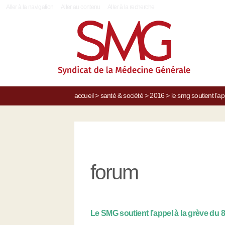
|
Aller à la navigation
Aller au contenu
Aller à la recherche
accueil
>
santé & société
>
2016
>
le smg soutient l’
forum
Le SMG soutient l’appel à la grève du