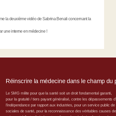
aime la deuxième vidéo de Sabrina Benali concernant la
 une interne en médecine !
Réinscrire la médecine dans le champ du po
Le SMG milite pour que la santé soit un droit fondamental garanti,
pour la gratuité / tiers payant généralisé, contre les dépassements 
l’indépendance par rapport aux industries, pour un service public de sa
sociales de santé, pour la reconnaissance des véritables causes de