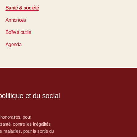
Santé & société
Annonces
Boîte à outils
Agenda
litique et du social
d’honoraires, pour
nté, contre les inégalités
s maladies, pour la sortie du