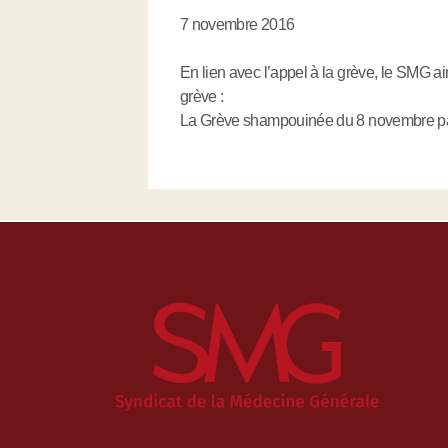
7 novembre 2016
En lien avec l’appel à la grève, le SMG 
grève :
La Grève shampouinée du 8 novembre par