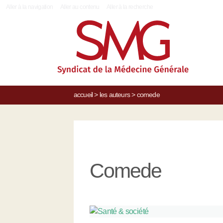
|
Aller à la navigation
Aller au contenu
Aller à la recherche
accueil
>
les auteurs
>
comede
Comede